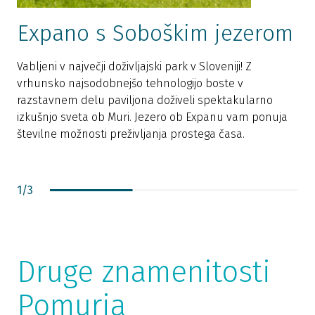
Expano s Soboškim jezerom
Vabljeni v največji doživljajski park v Sloveniji! Z
vrhunsko najsodobnejšo tehnologijo boste v
S
razstavnem delu paviljona doživeli spektakularno
p
izkušnjo sveta ob Muri. Jezero ob Expanu vam ponuja
a
številne možnosti preživljanja prostega časa.
m
1
/
3
Druge znamenitosti
Pomurja