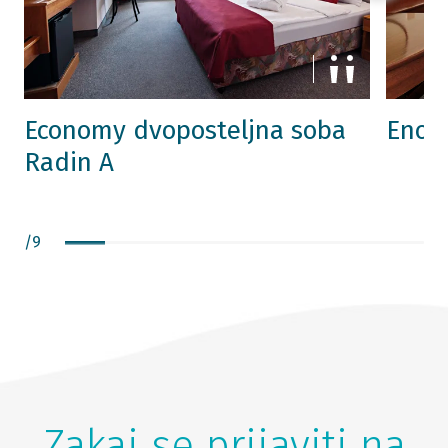
Economy dvoposteljna soba
Enopo
Radin A
/
9
Zakaj se prijaviti na