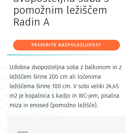
pomožnim ležiščem
Radin A
PREVERITE RAZPOLOŽLJIVOST
Udobna dvoposteljna soba z balkonom in z
ležiščem širine 200 cm ali ločenima
ležiščema širine 100 cm. V sobi veliki 24,45
m2 je kopalnica s kadjo in WC-jem, pisalna
miza in enosed (pomožno ležišče).