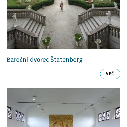
Baročni dvorec Štatenberg
VEČ