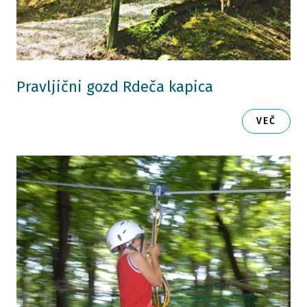
Pravljični gozd Rdeča kapica
VEČ