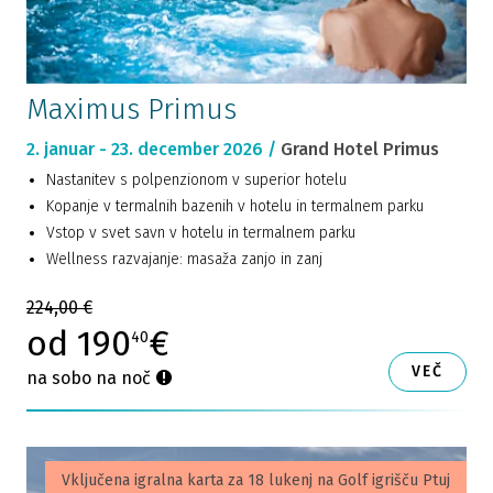
Maximus Primus
2. januar - 23. december 2026 /
Grand Hotel Primus
Nastanitev s polpenzionom v superior hotelu
Kopanje v termalnih bazenih v hotelu in termalnem parku
Vstop v svet savn v hotelu in termalnem parku
Wellness razvajanje: masaža zanjo in zanj
224,00 €
od 190
€
40
VEČ
na sobo na noč
Vključena igralna karta za 18 lukenj na Golf igrišču Ptuj