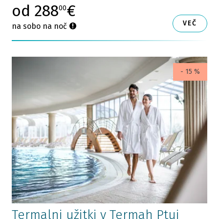
od 288
€
00
VEČ
na sobo na noč
- 15 %
Termalni užitki v Termah Ptuj