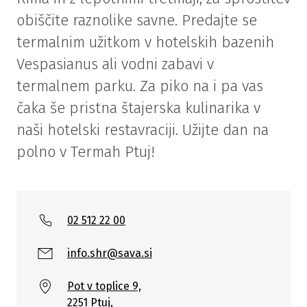
obiščite raznolike savne. Predajte se
termalnim užitkom v hotelskih bazenih
Vespasianus ali vodni zabavi v
termalnem parku. Za piko na i pa vas
čaka še pristna štajerska kulinarika v
naši hotelski restavraciji. Užijte dan na
polno v Termah Ptuj!
02 512 22 00
info.shr@sava.si
Pot v toplice 9,
2251 Ptuj,