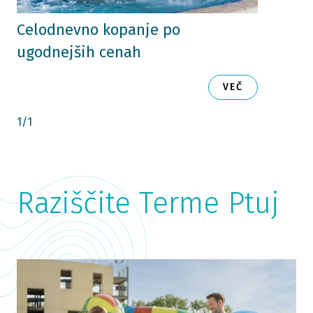
Celodnevno kopanje po
ugodnejših cenah
VEČ
1
/
1
Raziščite Terme Ptuj