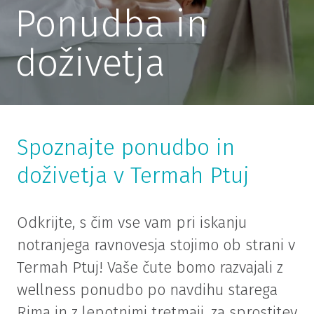
Ponudba in
doživetja
Spoznajte ponudbo in
doživetja v Termah Ptuj
Odkrijte, s čim vse vam pri iskanju
notranjega ravnovesja stojimo ob strani v
Termah Ptuj! Vaše čute bomo razvajali z
wellness ponudbo po navdihu starega
Rima in z lepotnimi tretmaji, za sprostitev