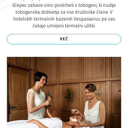
ščepec zabave smo poskrbeli s tobogani, ki nudijo
toboganska doživetja za vse družinske člane. V
hotelskih termalnih bazenih Vespasianus pa vas
čakajo umirjeni termalni užitki.
VEČ