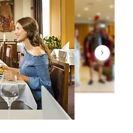
rogram Bodimo fit
, ki se želijo prehranjevati bolj zdravo, lahko izbirajo
dilnike po programu »Bodimo fit«, ki poskrbi za
bro počutje gostov. V hotelski jedilnici vas čakajo
sveti, katere jedi in v kakšnih količinah je
iporočljivo združevati. Preprosto upoštevajte
nake ob posameznih jedeh v samopostrežnem
feju in si glede na svoje želje sami sestavite popoln
rok za dobro počutje.