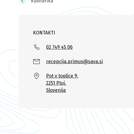
Kulinarika
KONTAKTI
02 749 45 06
recepcija.primus@sava.si
Pot v toplice 9,
2251 Ptuj,
Slovenija