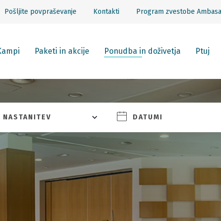
Pošljite povpraševanje
Kontakti
Program zvestobe Ambas
Kampi
Paketi in akcije
Ponudba in doživetja
Ptuj
NASTANITEV
DATUMI