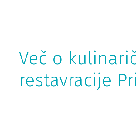
Več o kulinar
restavracije P