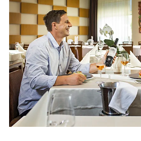
Rimska večerja
P
Vsak petek vabljeni na penzionsko rimsko večerjo, na
Vsi
kateri je prisoten tudi vojščak Primus, po katerem
je
nosi ime naš Grand Hotel Primus. Primus goste
do
sprejme in se na njihovo željo z njimi tudi fotografira.
na
Na rimskih večerjah gostom med drugim postrežemo
pr
tudi s pečeno kračo, ki jo 24 ur, namazano s
oz
pohorskim medom, pečemo v rimski peči.
bi
ob