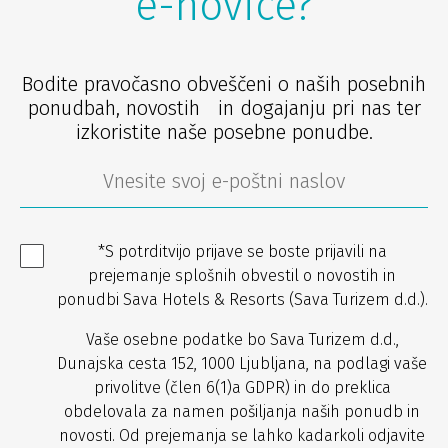
e-novice?
Bodite pravočasno obveščeni o naših posebnih
ponudbah, novostih in dogajanju pri nas ter
izkoristite naše posebne ponudbe.
*S potrditvijo prijave se boste prijavili na
prejemanje splošnih obvestil o novostih in
ponudbi Sava Hotels & Resorts (Sava Turizem d.d.).
Vaše osebne podatke bo Sava Turizem d.d.,
Dunajska cesta 152, 1000 Ljubljana, na podlagi vaše
privolitve (člen 6(1)a GDPR) in do preklica
obdelovala za namen pošiljanja naših ponudb in
novosti. Od prejemanja se lahko kadarkoli odjavite