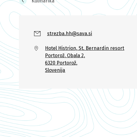
Kulinarika
strezba.hh@sava.si
Hotel Histrion, St. Bernardin resort
Portorož, Obala 2,
6320 Portorož,
Slovenija