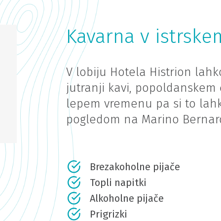
Kavarna v istrske
V lobiju Hotela Histrion lah
jutranji kavi, popoldanskem 
lepem vremenu pa si to lahko
pogledom na Marino Bernardin
Brezakoholne pijače
Topli napitki
Alkoholne pijače
Prigrizki