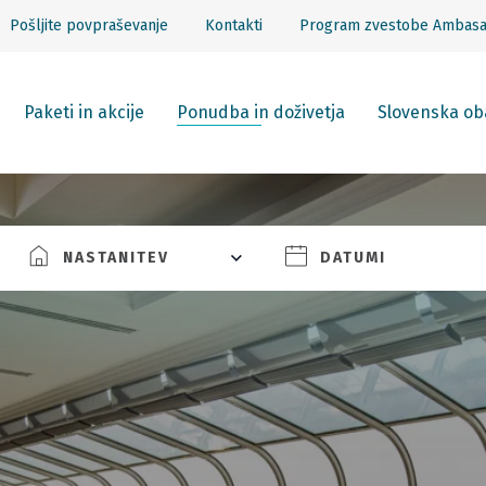
Pošljite povpraševanje
Kontakti
Program zvestobe Ambas
Paketi in akcije
Ponudba in doživetja
Slovenska ob
NASTANITEV
DATUMI