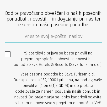
Bodite pravočasno obveščeni o naših posebnih
ponudbah, novostih in dogajanju pri nas ter
izkoristite naše posebne ponudbe.
*S potrditvijo prijave se boste prijavili na
prejemanje splošnih obvestil o novostih in
ponudbi Sava Hotels & Resorts (Sava Turizem d.d.).
Vaše osebne podatke bo Sava Turizem d.d.,
Dunajska cesta 152, 1000 Ljubljana, na podlagi vaše
privolitve (člen 6(1)a GDPR) in do preklica
obdelovala za namen pošiljanja naših ponudb in
novosti. Od prejemanja se lahko kadarkoli odjavite
s klikom na povezavo v prejetem e-sporočilu. Več