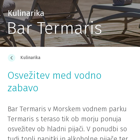
Kulinarika
Bar Termaris
Kulinarika
Osvežitev med vodno
zabavo
Bar Termaris v Morskem vodnem parku
Termaris s teraso tik ob morju ponuja
osvežitev ob hladni pijači. V ponudbi so
tudi topli napitki in alkoholne pijače ter