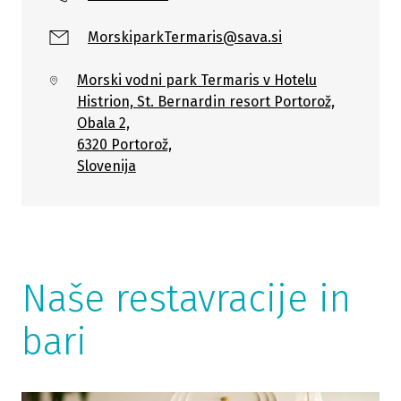
MorskiparkTermaris@sava.si
Morski vodni park Termaris v Hotelu
Histrion, St. Bernardin resort Portorož,
Obala 2,
6320 Portorož,
Slovenija
Naše restavracije in
bari