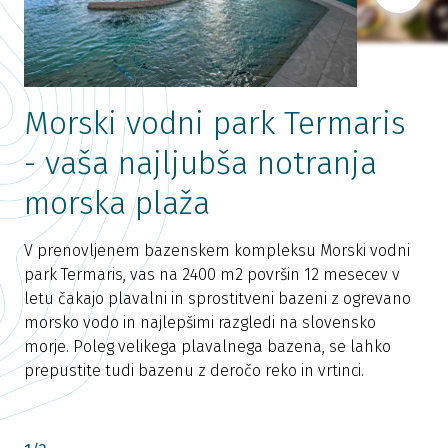
Morski vodni park Termaris
- vaša najljubša notranja
P
morska plaža
o
S
H
V prenovljenem bazenskem kompleksu Morski vodni
H
park Termaris, vas na 2400 m2 površin 12 mesecev v
letu čakajo plavalni in sprostitveni bazeni z ogrevano
morsko vodo in najlepšimi razgledi na slovensko
morje. Poleg velikega plavalnega bazena, se lahko
prepustite tudi bazenu z deročo reko in vrtinci.