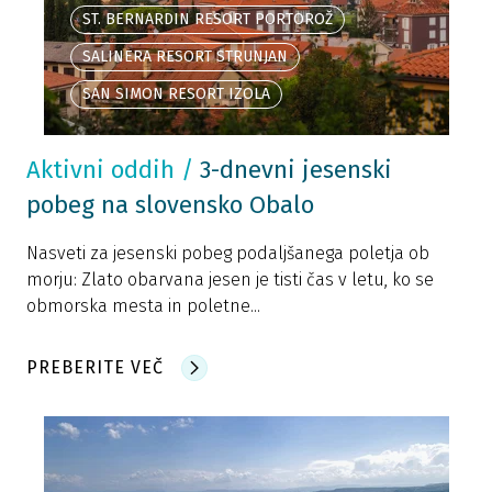
ST. BERNARDIN RESORT PORTOROŽ
SALINERA RESORT STRUNJAN
SAN SIMON RESORT IZOLA
Aktivni oddih
/
3-dnevni jesenski
pobeg na slovensko Obalo
Nasveti za jesenski pobeg podaljšanega poletja ob
morju: Zlato obarvana jesen je tisti čas v letu, ko se
obmorska mesta in poletne...
PREBERITE VEČ