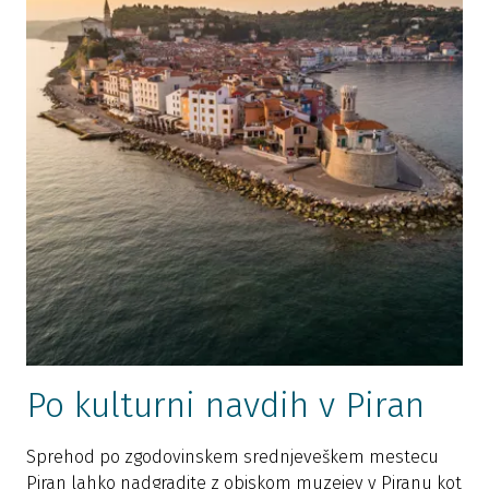
Po kulturni navdih v Piran
Sprehod po zgodovinskem srednjeveškem mestecu
Piran lahko nadgradite z obiskom muzejev v Piranu kot