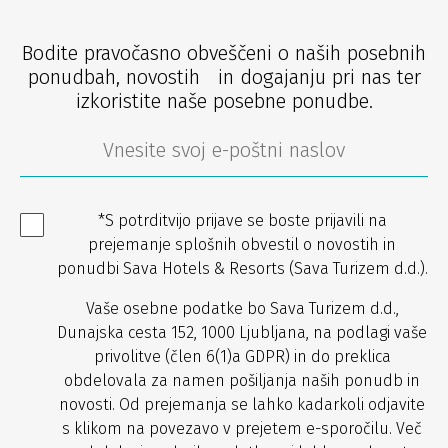
Bodite pravočasno obveščeni o naših posebnih
ponudbah, novostih in dogajanju pri nas ter
izkoristite naše posebne ponudbe.
*S potrditvijo prijave se boste prijavili na
prejemanje splošnih obvestil o novostih in
ponudbi Sava Hotels & Resorts (Sava Turizem d.d.).
Vaše osebne podatke bo Sava Turizem d.d.,
Dunajska cesta 152, 1000 Ljubljana, na podlagi vaše
privolitve (člen 6(1)a GDPR) in do preklica
obdelovala za namen pošiljanja naših ponudb in
novosti. Od prejemanja se lahko kadarkoli odjavite
s klikom na povezavo v prejetem e-sporočilu. Več