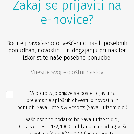
Zakaj se prijaviti na
e-novice?
Bodite pravočasno obveščeni o naših posebnih
ponudbah, novostih in dogajanju pri nas ter
izkoristite naše posebne ponudbe.
*S potrditvijo prijave se boste prijavili na
prejemanje splošnih obvestil o novostih in
ponudbi Sava Hotels & Resorts (Sava Turizem d.d.).
Vaše osebne podatke bo Sava Turizem d.d.,
Dunajska cesta 152, 1000 Ljubljana, na podlagi vaše
privolitve (člen 6(1)a GDPR) in do preklica