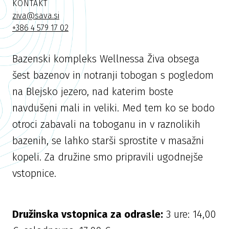
KONTAKT
ziva@sava.si
+386 4 579 17 02
Bazenski kompleks Wellnessa Živa obsega
šest bazenov in notranji tobogan s pogledom
na Blejsko jezero, nad katerim boste
navdušeni mali in veliki. Med tem ko se bodo
otroci zabavali na toboganu in v raznolikih
bazenih, se lahko starši sprostite v masažni
kopeli. Za družine smo pripravili ugodnejše
vstopnice.
Družinska vstopnica za odrasle:
3 ure: 14,00