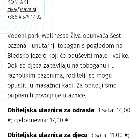
KONTAKT
ziva@sava.si
+386 4 579 17 02
Vodeni park Wellnessa Živa obuhvaća šest
bazena i unutarnji tobogan s pogledom na
Bledsko jezero koji će oduševiti male i velike.
Dok se djeca zabavljaju na toboganu i u
raznolikim bazenima, roditelji se mogu
opustiti u masažnoj kadi. Za obitelji smo
pripremili povoljnije ulaznice.
Obiteljska ulaznica za odrasle
: 3 sata: 14,00
€; cjelodnevna: 17,00 €
Obiteljska ulaznica za djecu
: 3 sata: 11,00 €;