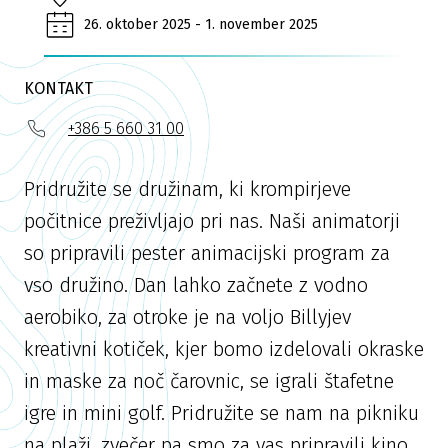
26. oktober 2025 - 1. november 2025
KONTAKT
+386 5 660 31 00
Pridružite se družinam, ki krompirjeve
počitnice preživljajo pri nas. Naši animatorji
so pripravili pester animacijski program za
vso družino. Dan lahko začnete z vodno
aerobiko, za otroke je na voljo Billyjev
kreativni kotiček, kjer bomo izdelovali okraske
in maske za noč čarovnic, se igrali štafetne
igre in mini golf. Pridružite se nam na pikniku
na plaži, zvečer pa smo za vas pripravili kino