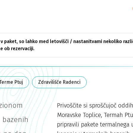
 v paket, so lahko med letovišči / nastanitvami nekoliko razl
e ob rezervaciji.
Terme Ptuj
Zdravilišče Radenci
nzionom
Privoščite si sproščujoč oddi
Moravske Toplice, Termah Ptu
h bazenih
pripravili pakete termalnega 