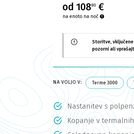
od 108
€
80
na enoto na noč
Storitve, vključene
pozorni ali vprašajt
NA VOLJO V:
Terme 3000
Nastanitev s polpe
Kopanje v termalni