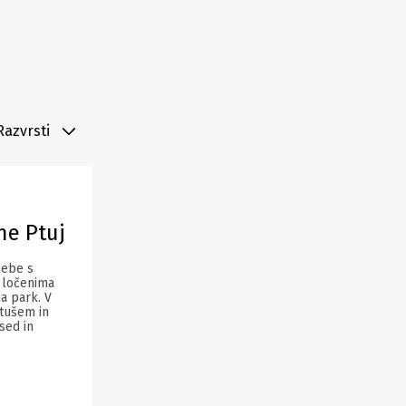
Razvrsti
me Ptuj
sebe s
 ločenima
a park. V
 tušem in
sed in