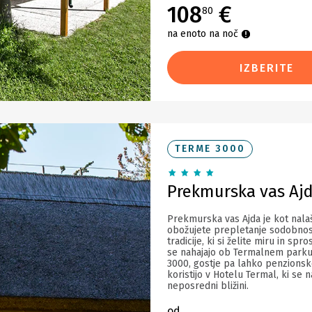
108
€
80
na enoto na noč
IZBERITE
TERME 3000
Prekmurska vas Aj
Prekmurska vas Ajda je kot nalaš
obožujete prepletanje sodobnost
tradicije, ki si želite miru in spro
se nahajajo ob Termalnem park
3000, gostje pa lahko penzionsk
koristijo v Hotelu Termal, ki se n
neposredni bližini.
od