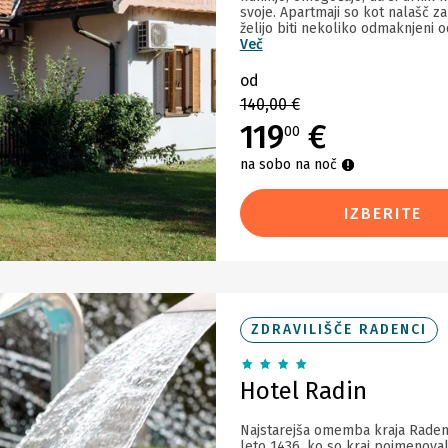
svoje. Apartmaji so kot nalašč za 
želijo biti nekoliko odmaknjeni od
Več
od
140,00 €
119
€
00
na sobo na noč
IZBERITE
ZDRAVILIŠČE RADENCI
Hotel Radin
Najstarejša omemba kraja Raden
leto 1436, ko so kraj poimenoval