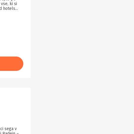
vse, ki si
 hotels...
ci sega v
i Radein –