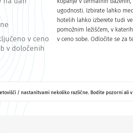
e na dan
kopanje v termalnih bazenih, 
ugodnosti. Izbirate lahko med 
hotelih lahko izberete tudi v
vne
pomožnim ležiščem, v katerih 
ključeno v ceno
v ceno sobe. Odločite se za t
ob v določenih
etovišči / nastanitvami nekoliko različne. Bodite pozorni ali v