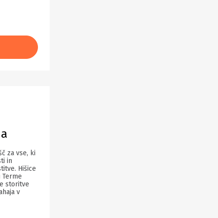
da
č za vse, ki
i in
stitve. Hišice
u Terme
e storitve
ahaja v