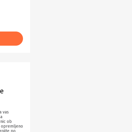
je
a vas
na
vnic ob
 opremljeno
rojite po