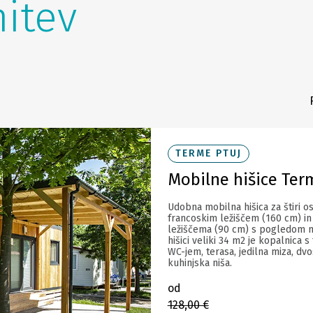
nitev
TERME PTUJ
Mobilne hišice Ter
Udobna mobilna hišica za štiri o
francoskim ležiščem (160 cm) in
ležiščema (90 cm) s pogledom n
hišici veliki 34 m2 je kopalnica s
WC-jem, terasa, jedilna miza, dvo
kuhinjska niša.
od
128,00 €