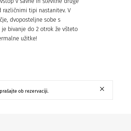
vstop v savne in številne druge
različnimi tipi nastanitev. V
ečje, dvoposteljne sobe s
je bivanje do 2 otrok že všteto
ermalne užitke!
prašajte ob rezervaciji.