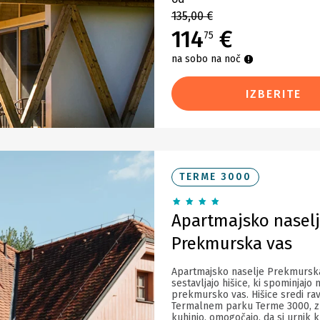
135,00 €
114
€
75
na sobo na noč
IZBERITE
TERME 3000
Apartmajsko nasel
Prekmurska vas
Apartmajsko naselje Prekmursk
sestavljajo hišice, ki spominjajo 
prekmursko vas. Hišice sredi ra
Termalnem parku Terme 3000, z
kuhinjo, omogočajo, da si urnik k