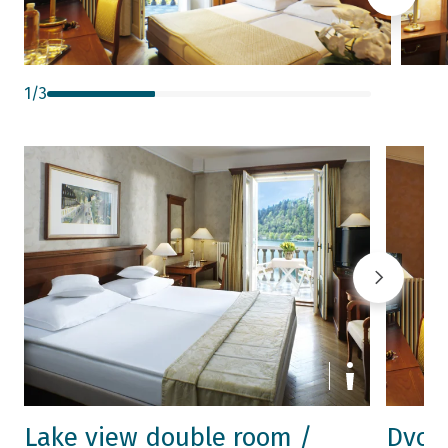
1
/
3
Lake view double room /
Dvok