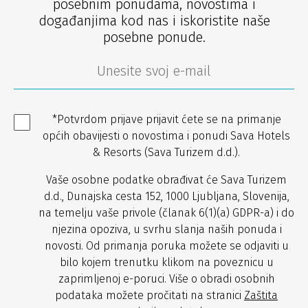
posebnim ponudama, novostima i
događanjima kod nas i iskoristite naše
posebne ponude.
*Potvrdom prijave prijavit ćete se na primanje
općih obavijesti o novostima i ponudi Sava Hotels
& Resorts (Sava Turizem d.d.).
Vaše osobne podatke obrađivat će Sava Turizem
d.d., Dunajska cesta 152, 1000 Ljubljana, Slovenija,
na temelju vaše privole (članak 6(1)(a) GDPR-a) i do
njezina opoziva, u svrhu slanja naših ponuda i
novosti. Od primanja poruka možete se odjaviti u
bilo kojem trenutku klikom na poveznicu u
zaprimljenoj e-poruci. Više o obradi osobnih
podataka možete pročitati na stranici
Zaštita