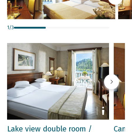
1
/
3
Lake view double room /
Came