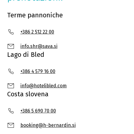
Terme pannoniche
+386 2 512 22 00
info.shr@sava.si
Lago di Bled
+386 4 579 16 00
info@hotelibled.com
Costa slovena
+386 5 690 70 00
booking@h-bernardin.si