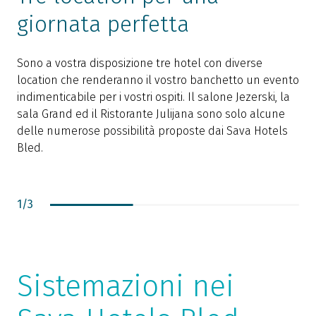
giornata perfetta
Sono a vostra disposizione tre hotel con diverse
A
location che renderanno il vostro banchetto un evento
d
indimenticabile per i vostri ospiti. Il salone Jezerski, la
p
sala Grand ed il Ristorante Julijana sono solo alcune
v
delle numerose possibilità proposte dai Sava Hotels
p
Bled.
s
r
u
d
1
/
3
Sistemazioni nei