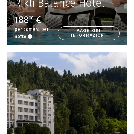
Rikli Balance Hotel
188
€
00
per camera per
MAGGIORI
INFORMAZIONI
notte