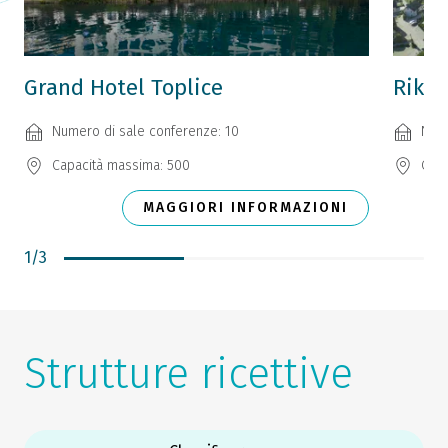
Grand Hotel Toplice
Rikli
Numero di sale conferenze: 10
Nume
Capacità massima: 500
Capa
MAGGIORI INFORMAZIONI
1
/
3
Strutture ricettive