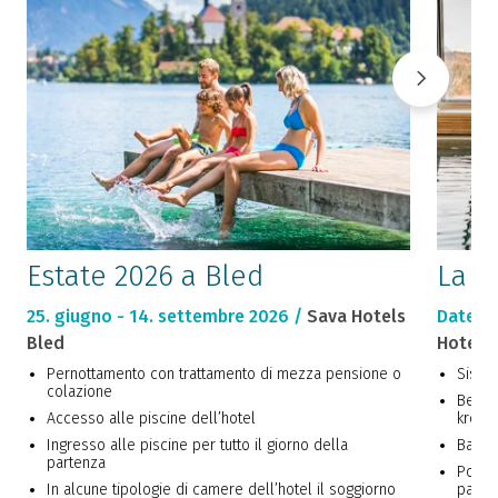
Estate 2026 a Bled
La r
25. giugno - 14. settembre 2026 /
Sava Hotels
Date se
Bled
Hotel P
Pernottamento con trattamento di mezza pensione o
Siste
colazione
Benve
Accesso alle piscine dell’hotel
kremšn
Ingresso alle piscine per tutto il giorno della
Bagni 
partenza
Possib
In alcune tipologie di camere dell’hotel il soggiorno
parte