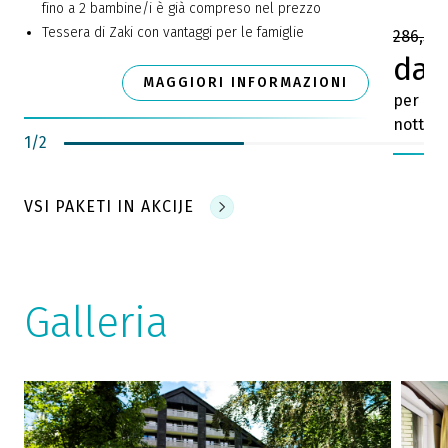
fino a 2 bambine/i è già compreso nel prezzo
Tessera di Zaki con vantaggi per le famiglie
286,50 
da 
MAGGIORI INFORMAZIONI
per ca
notte
1
/
2
VSI PAKETI IN AKCIJE
Galleria