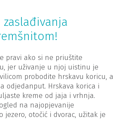
 zaslađivanja
remšnitom!
 pravi ako si ne priuštite
 jer uživanje u njoj uistinu je
e vilicom probodite hrskavu koricu, a
oja odjedanput. Hrskava korica i
jaste kreme od jaja i vrhnja.
pogled na najopjevanije
jezero, otočić i dvorac, užitak je