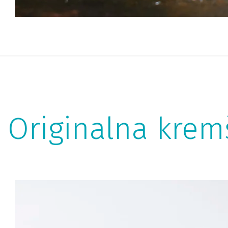
 Originalna kremš
Kremšnita po
P