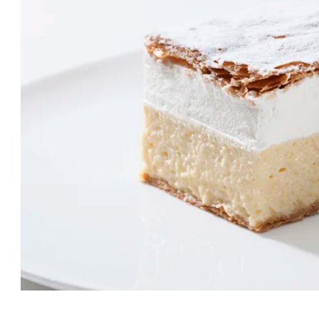
originalnom receptu
p
iz 1953.
U 
up
Originalne bledske kremšnite izrađujemo u
sas
slastičarskoj radionici Hotela Park, no možete ih kušati
še
u svim lokalima, restoranima i hotelima Sava Hotela
pr
Bled. Strogo se držimo originalnog recepta iz 1953.
a 
godine. U pripremi upotrebljavamo prirodne sastojke:
ve
jaja, brašno, slatko vrhnje, šećer i maslac. Originalne
pr
kremšnite ne sadržavaju nikakva bojila, konzervanse i
sl
druge aditive, zato se pripremaju svakodnevno
pra
svježe.