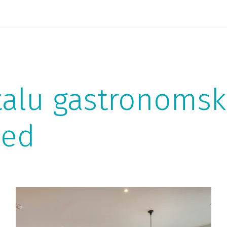
ostalu gastronom
led