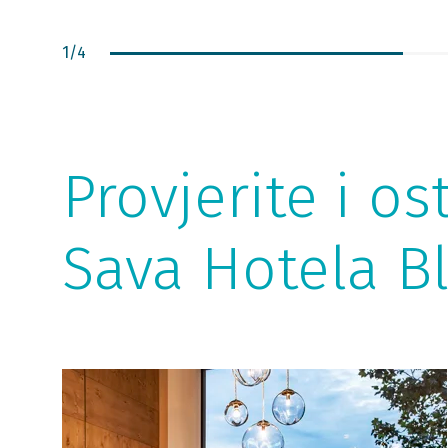
1
/
4
Provjerite i 
Sava Hotela B