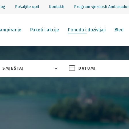
log
Pošaljite upit
Kontakti
Program vjernosti Ambasador
ampiranje
Paketi i akcije
Ponuda i doživljaji
Bled
SMJEŠTAJ
DATUMI