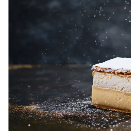
Svaki dan svježe
K
Originalne bledske kremšnite pripremamo u
Do
slastičarskoj radionici hotela Park, svaki dan po istom
bl
postupku. Tako vas svaki dan čekaju mirisne svježe
se
kremšnite!
Bl