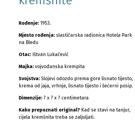
kremšnite
Rođenje:
1953.
Mjesto rođenja:
slastičarska radionica Hotela Park
na Bledu
Otac:
Ištvan Lukačević
Majka:
vojvođanska krempita
Svojstva:
Slojevi odozdo prema gore lisnato tijesto,
krema od jaja, vrhnje, lisnato tijesto i šećerni posip.
Dimenzije:
7 x 7 x 7 centimetara
Kako prepoznati original?
Kad se stavi na tanjur,
cijela kremšnita treba se zaljuljati.