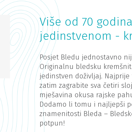
Više od 70 godina
jedinstvenom - k
Posjet Bledu jednostavno nije
Originalnu bledsku kremšnitu,
jedinstven doživljaj. Najprij
zatim zagrabite sva četiri sl
mješavina okusa rajske pahul
Dodamo li tomu i najljepši 
znamenitosti Bleda – Bledsko 
potpun!