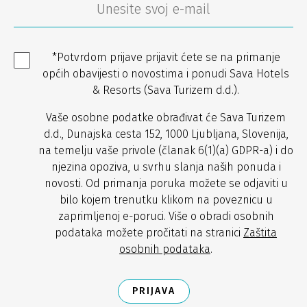
*Potvrdom prijave prijavit ćete se na primanje
općih obavijesti o novostima i ponudi Sava Hotels
& Resorts (Sava Turizem d.d.).
Vaše osobne podatke obrađivat će Sava Turizem
d.d., Dunajska cesta 152, 1000 Ljubljana, Slovenija,
na temelju vaše privole (članak 6(1)(a) GDPR-a) i do
njezina opoziva, u svrhu slanja naših ponuda i
novosti. Od primanja poruka možete se odjaviti u
bilo kojem trenutku klikom na poveznicu u
zaprimljenoj e-poruci. Više o obradi osobnih
podataka možete pročitati na stranici
Zaštita
osobnih podataka
.
PRIJAVA