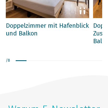
Doppelzimmer mit Hafenblick
Dopp
und Balkon
Zusat
Balk
/
8