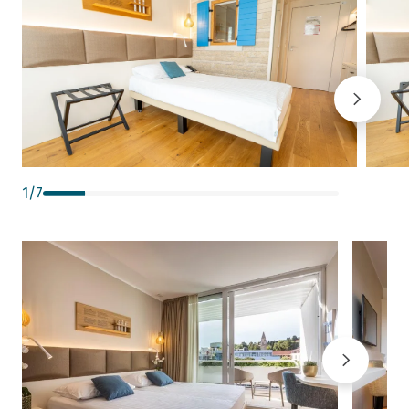
1
/
7