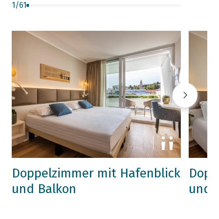
1
/
61
Doppelzimmer mit Hafenblick
Dopp
und Balkon
und 