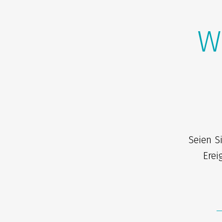
W
Seien S
Erei