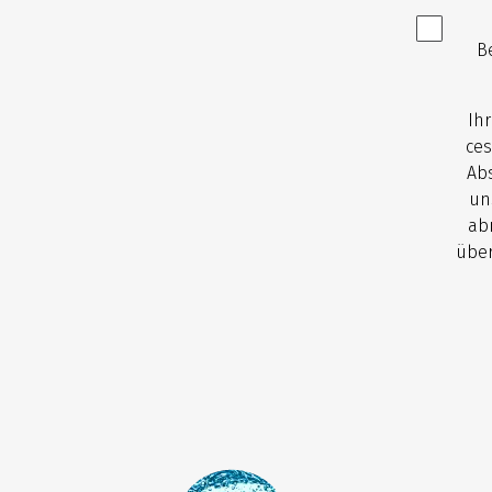
B
Ih
ces
Abs
un
ab
über