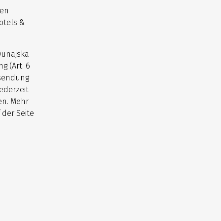
nen
otels &
Dunajska
g (Art. 6
usendung
ederzeit
en. Mehr
 der Seite