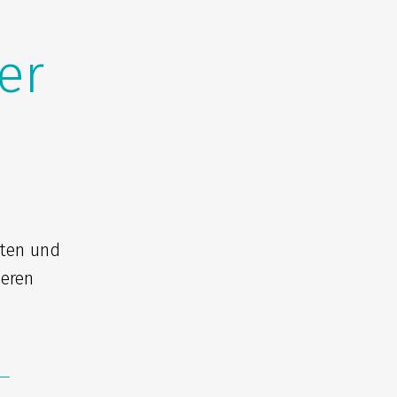
er
iten und
seren