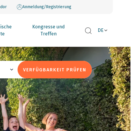
dor
Anmeldung/Registrierung
ische
Kongresse und
DE
te
Treffen
VERFÜGBARKEIT PRÜFEN