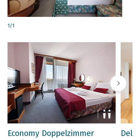
1
/
1
Economy Doppelzimmer
Delu