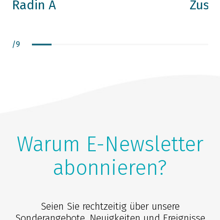
Radin A
Zusat
/
9
Warum E-Newsletter
abonnieren?
Seien Sie rechtzeitig über unsere
Sonderangebote, Neuigkeiten und Ereignisse