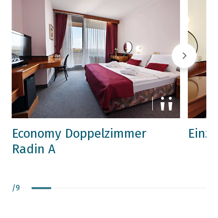
Economy Doppelzimmer
Einz
Radin A
/
9