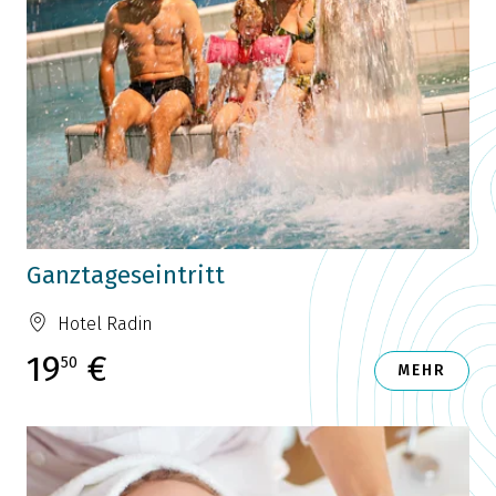
Ganztageseintritt
Hotel Radin
19
€
50
MEHR