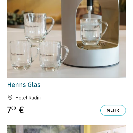
Henns Glas
Hotel Radin
7
€
00
MEHR