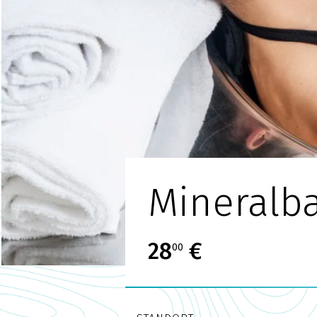
Mineralb
28
€
00