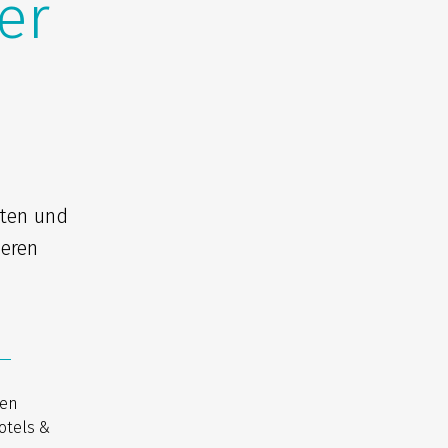
er
iten und
seren
nen
otels &