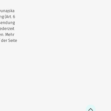
Dunajska
g (Art. 6
usendung
ederzeit
en. Mehr
 der Seite