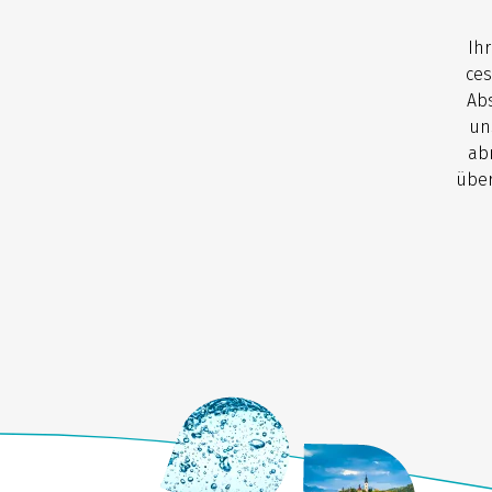
Ih
ces
Abs
un
ab
über