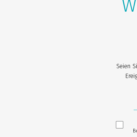
W
Seien S
Erei
B