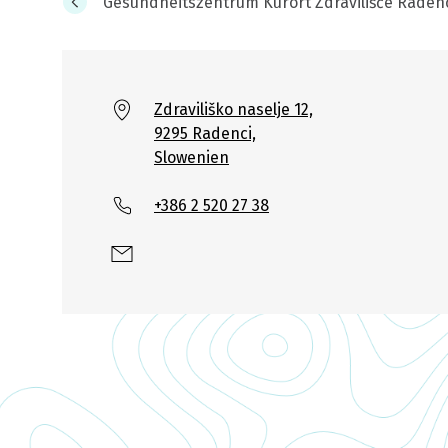
Gesundheitszentrum Kurort Zdravilišče Raden
Zdraviliško naselje 12,
9295 Radenci,
Slowenien
+386 2 520 27 38