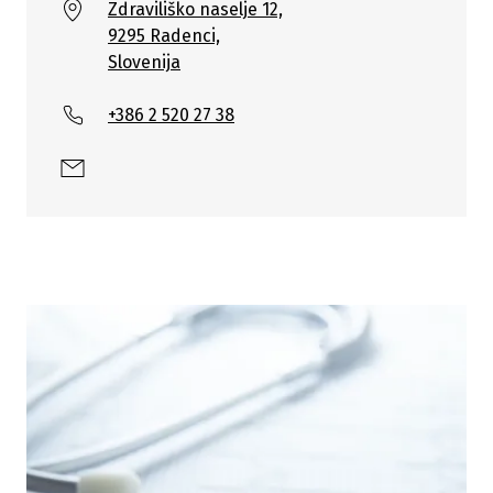
Zdraviliško naselje 12,
9295 Radenci,
Slovenija
+386 2 520 27 38