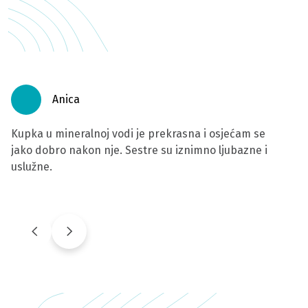
Anica
Kupka u mineralnoj vodi je prekrasna i osjećam se
U 
jako dobro nakon nje. Sestre su iznimno ljubazne i
za
uslužne.
na