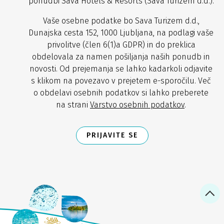
ponudbi Sava Hotels & Resorts (Sava Turizem d.d.).
Vaše osebne podatke bo Sava Turizem d.d.,
Dunajska cesta 152, 1000 Ljubljana, na podlagi vaše
privolitve (člen 6(1)a GDPR) in do preklica
obdelovala za namen pošiljanja naših ponudb in
novosti. Od prejemanja se lahko kadarkoli odjavite
s klikom na povezavo v prejetem e-sporočilu. Več
o obdelavi osebnih podatkov si lahko preberete
na strani
Varstvo osebnih podatkov
.
PRIJAVITE SE