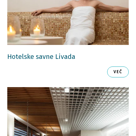
Hotelske savne Livada
VEČ