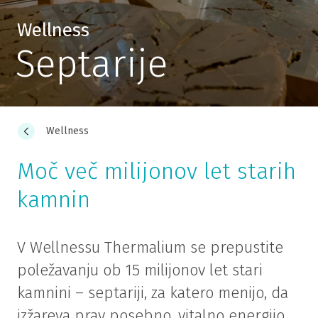
Wellness
Septarije
Wellness
Moč več milijonov let starih
kamnin
V Wellnessu Thermalium se prepustite
poležavanju ob 15 milijonov let stari
kamnini – septariji, za katero menijo, da
izžareva prav posebno, vitalno energijo.