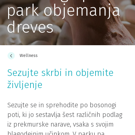
park objemanja
dreves
Wellness
Sezujte skrbi in objemite
življenje
Sezujte se in sprehodite po bosonogi
poti, ki jo sestavlja šest različnih podlag
iz prekmurske narave, vsaka s svojim
blagodejnim učinkom. V parku pa