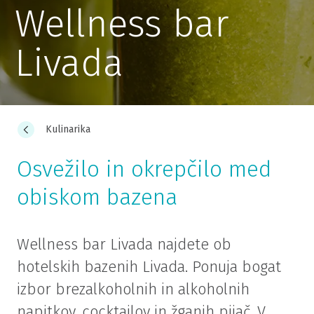
Wellness bar
Livada
Kulinarika
Osvežilo in okrepčilo med
obiskom bazena
Wellness bar Livada najdete ob
hotelskih bazenih Livada. Ponuja bogat
izbor brezalkoholnih in alkoholnih
napitkov, cocktailov in žganih pijač. V