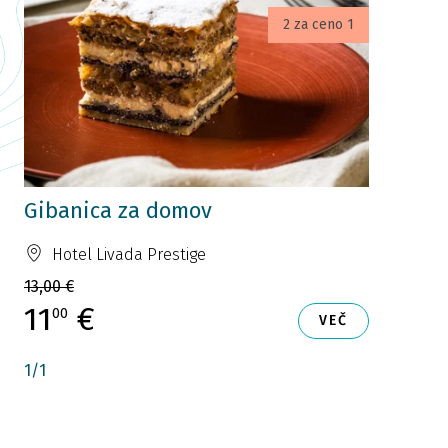
2 za ceno 1
Gibanica za domov
Hotel Livada Prestige
13,00 €
11
€
00
VEČ
1
/
1