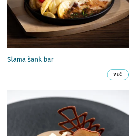
Slama šank bar
VEČ