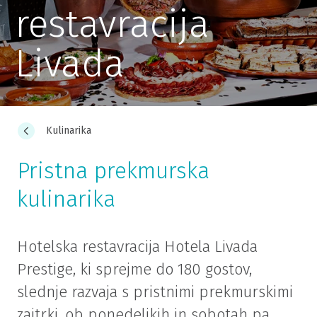
restavracija
Livada
Kulinarika
Pristna prekmurska
kulinarika
Hotelska restavracija Hotela Livada
Prestige, ki sprejme do 180 gostov,
slednje razvaja s pristnimi prekmurskimi
zajtrki, ob ponedeljkih in sobotah pa