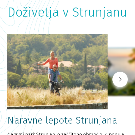
Doživetja v Strunjanu
Naravne lepote Strunjana
Naravni park Strunjan je zaščiteno območje, ki ponuja
S