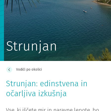
Strunjan
Vodiči po okolici
Strunjan: edinstvena in
očarljiva izkušnja
Vse, ki iščete mir in naravne lepote, bo