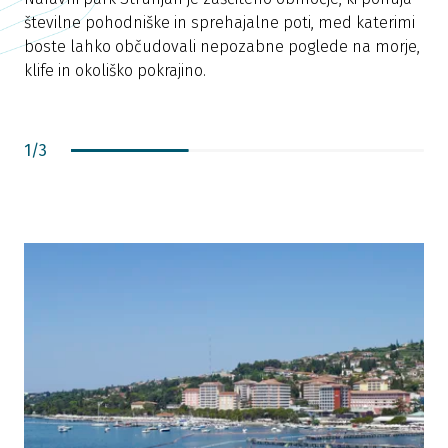
številne pohodniške in sprehajalne poti, med katerimi
v
boste lahko občudovali nepozabne poglede na morje,
M
klife in okoliško pokrajino.
d
M
z
s
1
/
3