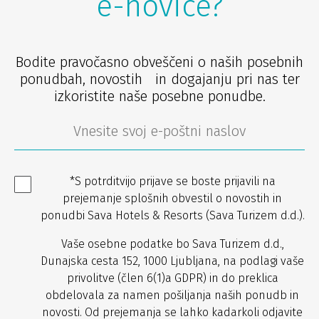
e-novice?
Bodite pravočasno obveščeni o naših posebnih
ponudbah, novostih in dogajanju pri nas ter
izkoristite naše posebne ponudbe.
*S potrditvijo prijave se boste prijavili na
prejemanje splošnih obvestil o novostih in
ponudbi Sava Hotels & Resorts (Sava Turizem d.d.).
Vaše osebne podatke bo Sava Turizem d.d.,
Dunajska cesta 152, 1000 Ljubljana, na podlagi vaše
privolitve (člen 6(1)a GDPR) in do preklica
obdelovala za namen pošiljanja naših ponudb in
novosti. Od prejemanja se lahko kadarkoli odjavite