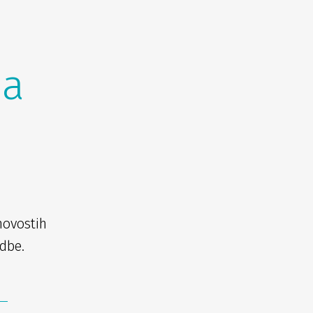
na
novostih
dbe.