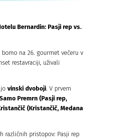
otelu Bernardin: Pasji rep vs.
uri bomo na 26. gourmet večeru v
et restavraciji, uživali
ajo
vinski dvoboji
. V prvem
Samo Premrn (Pasji rep,
ristančič (Kristančič, Medana
različnih pristopov: Pasji rep