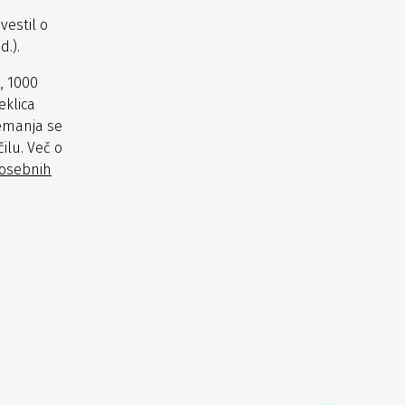
vestil o
.).
, 1000
eklica
emanja se
ilu. Več o
 osebnih