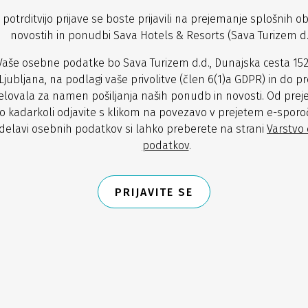
 potrditvijo prijave se boste prijavili na prejemanje splošnih ob
novostih in ponudbi Sava Hotels & Resorts (Sava Turizem d.d
Vaše osebne podatke bo Sava Turizem d.d., Dunajska cesta 152
Ljubljana, na podlagi vaše privolitve (člen 6(1)a GDPR) in do pr
lovala za namen pošiljanja naših ponudb in novosti. Od prej
o kadarkoli odjavite s klikom na povezavo v prejetem e-sporoč
delavi osebnih podatkov si lahko preberete na strani
Varstvo
podatkov
.
PRIJAVITE SE