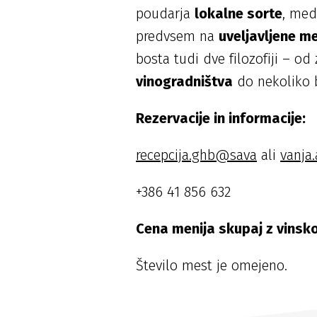
poudarja
lokalne sorte
, med
predvsem na
uveljavljene m
bosta tudi dve filozofiji – o
vinogradništva
do nekoliko 
Rezervacije in informacije:
recepcija.ghb@sava
ali
vanja.
+386 41 856 632
Cena menija skupaj z vinsk
Število mest je omejeno.