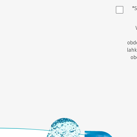
*S
obde
lahk
ob