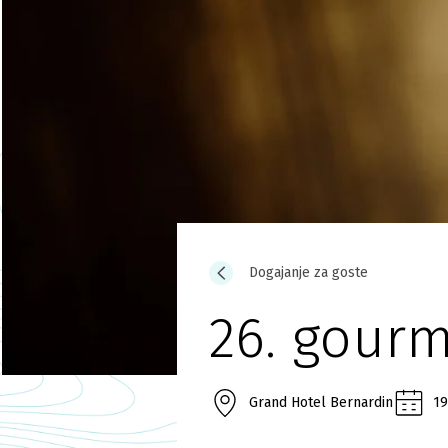
Dogajanje za goste
26. gourm
Grand Hotel Bernardin
19