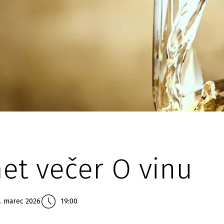
et večer O vinu
. marec 2026
19:00