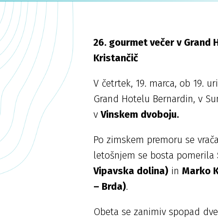
26. gourmet večer v Grand H
Kristančič
V četrtek, 19. marca, ob 19. 
Grand Hotelu Bernardin, v Suns
v
Vinskem dvoboju.
Po zimskem premoru se vrač
letošnjem se bosta pomerila
Vipavska dolina)
in
Marko K
– Brda)
.
Obeta se zanimiv spopad dveh 