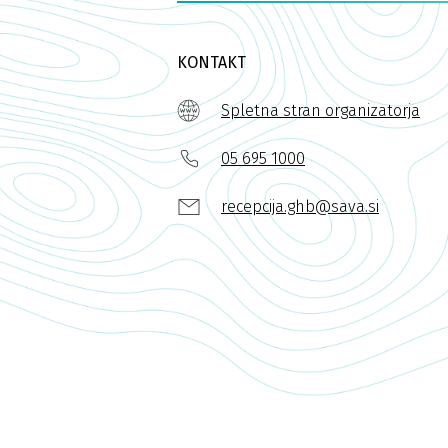
KONTAKT
Spletna stran organizatorja
05 695 1000
recepcija.ghb@sava.si