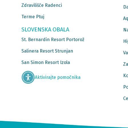
Zdravilišče Radenci
Da
Terme Ptuj
Aq
SLOVENSKA OBALA
Na
St. Bernardin Resort Portorož
Hi
Salinera Resort Strunjan
Va
San Simon Resort Izola
Za
Ko
Aktivirajte pomočnika
Po
Ce