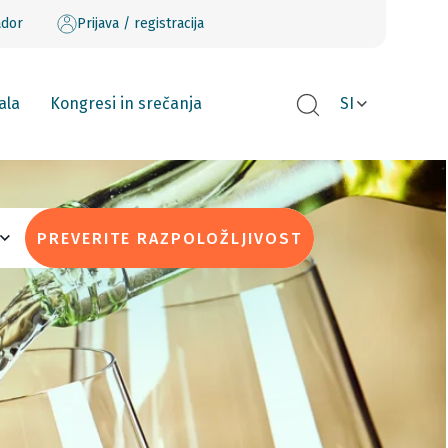
ador
Prijava / registracija
ala
Kongresi in srečanja
SI
PREVERITE RAZPOLOŽLJIVOST