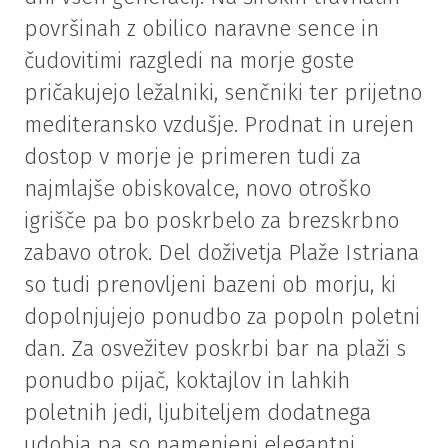
površinah z obilico naravne sence in
čudovitimi razgledi na morje goste
pričakujejo ležalniki, senčniki ter prijetno
mediteransko vzdušje. Prodnat in urejen
dostop v morje je primeren tudi za
najmlajše obiskovalce, novo otroško
igrišče pa bo poskrbelo za brezskrbno
zabavo otrok. Del doživetja Plaže Istriana
so tudi prenovljeni bazeni ob morju, ki
dopolnjujejo ponudbo za popoln poletni
dan. Za osvežitev poskrbi bar na plaži s
ponudbo pijač, koktajlov in lahkih
poletnih jedi, ljubiteljem dodatnega
udobja pa so namenjeni elegantni