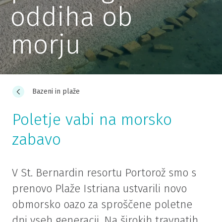
oddiha ob
morju
Bazeni in plaže
Poletje vabi na morsko
zabavo
V St. Bernardin resortu Portorož smo s
prenovo Plaže Istriana ustvarili novo
obmorsko oazo za sproščene poletne
dni vseh generacij. Na širokih travnatih