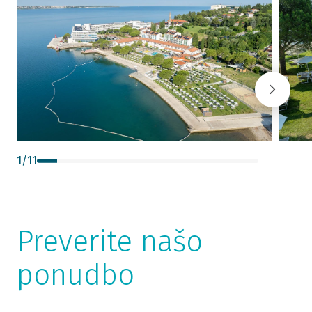
1
/
11
Preverite našo
ponudbo