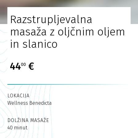
Razstrupljevalna
masaža z oljčnim oljem
in slanico
44
€
00
LOKACIJA
Wellness Benedicta
DOLŽINA MASAŽE
40 minut