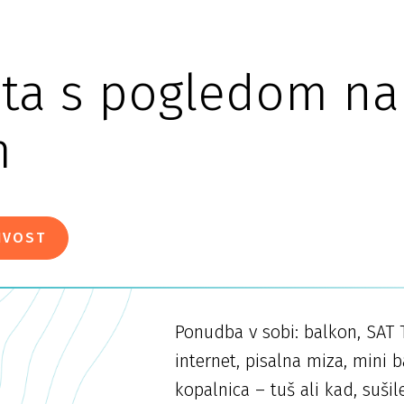
ita s pogledom na
m
IVOST
Ponudba v sobi: balkon, SAT TV
internet, pisalna miza, mini b
kopalnica – tuš ali kad, suši