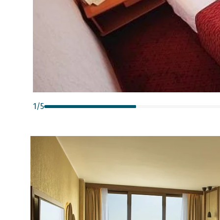
1
/
5