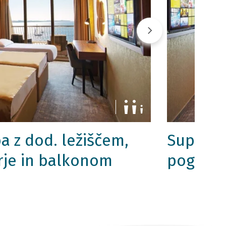
a z dod. ležiščem,
Superio
je in balkonom
pogledo