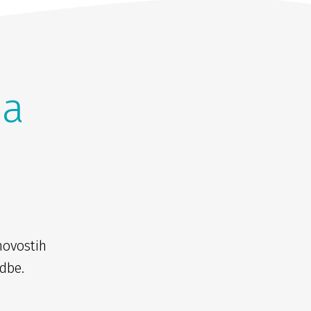
na
novostih
dbe.