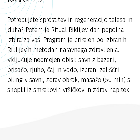
+386 4 579 17 02
Potrebujete sprostitev in regeneracijo telesa in
duha? Potem je Ritual Riklijev dan popolna
izbira za vas. Program je prirejen po izbranih
Riklijevih metodah naravnega zdravljenja.
Vključuje neomejen obisk savn z bazeni,
brisačo, rjuho, čaj in vodo, izbrani zeliščni
piling v savni, zdrav obrok, masažo (50 min) s
snopki iz smrekovih vršičkov in zdrav napitek.