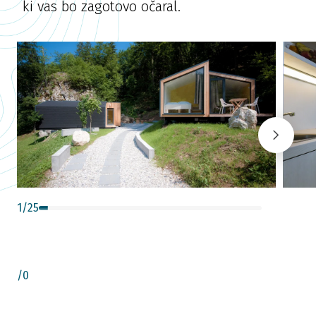
ki vas bo zagotovo očaral.
1
/
25
/
0