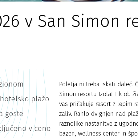
026 v San Simon r
nzionom
Poletja ni treba iskati daleč
Simon resortu Izola! Tik ob 
hotelsko plažo
vas pričakuje resort z lepim
a goste
zaliv. Rahlo dvignjen nad pl
raznolike nastanitve z ugodno
ključeno v ceno
bazen, wellness center in špo