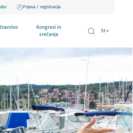
ador
Prijava / registracija
dravstvo
Kongresi in
SI
srečanja