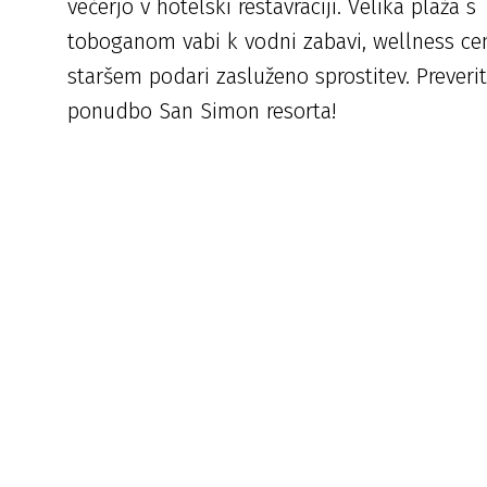
večerjo v hotelski restavraciji. Velika plaža s
toboganom vabi k vodni zabavi, wellness ce
staršem podari zasluženo sprostitev. Preveri
ponudbo San Simon resorta!