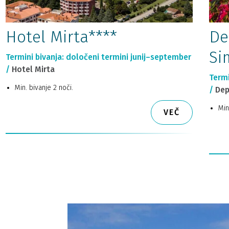
Hotel Mirta****
De
Si
Termini bivanja: določeni termini junij–september
/
Hotel Mirta
Termi
Min. bivanje 2 noči.
/
Dep
Min
VEČ