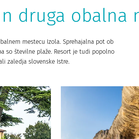
 in druga obalna
obalnem mestecu Izola. Sprehajalna pot ob
pa so številne plaže. Resort je tudi popolno
li zaledja slovenske Istre.