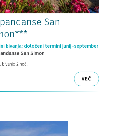
pandanse San
mon***
ni bivanja: določeni termini junij–september
andanse San Simon
. bivanje 2 noči.
VEČ