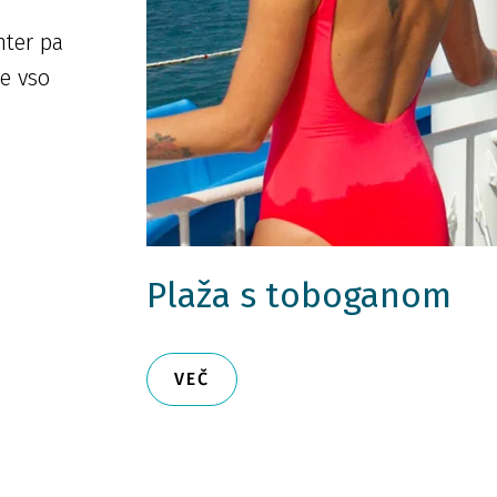
nter pa
te vso
Plaža s toboganom
VEČ