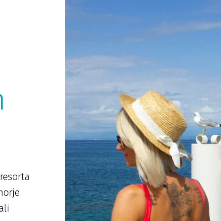
n
resorta
morje
ali