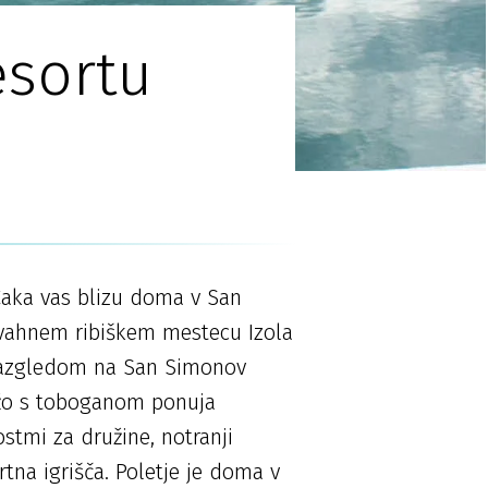
esortu
. Čaka vas blizu doma v San
živahnem ribiškem mestecu Izola
 razgledom na San Simonov
ažo s toboganom ponuja
stmi za družine, notranji
rtna igrišča. Poletje je doma v