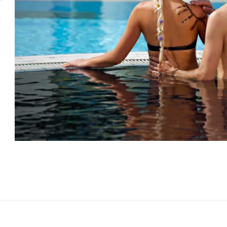
.
Ve
Več o ptujski termalni vodi.