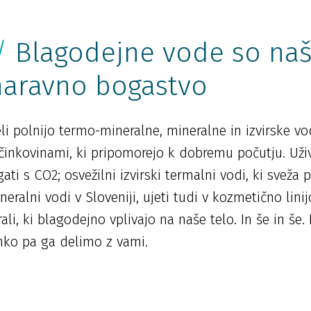
/
Blagodejne vode so na
naravno bogastvo
i polnijo termo-mineralne, mineralne in izvirske vod
činkovinami, ki pripomorejo k dobremu počutju. Uži
ati s CO2; osvežilni izvirski termalni vodi, ki sveža 
neralni vodi v Sloveniji, ujeti tudi v kozmetično lin
i, ki blagodejno vplivajo na naše telo. In še in še
ahko pa ga delimo z vami.