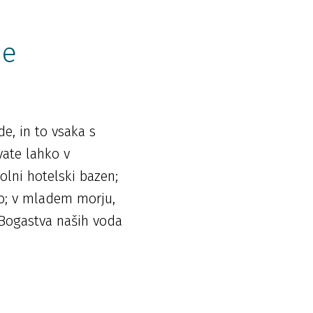
še
e, in to vsaka s
vate lahko v
polni hotelski bazen;
ijo; v mladem morju,
. Bogastva naših voda