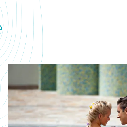
e
Ptujska termo-
T
mineralna voda
Vrelci v Termah Ptuj iz globine 1100 m prinašajo
Te
blagodejno termalno vodo, ki je blaga po svoji sestavi,
tl
a krepka, ko gre za poživljanje organizma. Pomaga pri
bo
odpravljanju težav gibalnega sistema.