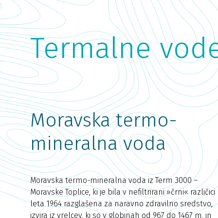
Termalne vod
Moravska termo-
mineralna voda
Moravska termo-mineralna voda iz Term 3000 –
Moravske Toplice, ki je bila v nefiltrirani »črni« različici
leta 1964 razglašena za naravno zdravilno sredstvo,
izvira iz vrelcev, ki so v globinah od 967 do 1467 m, in