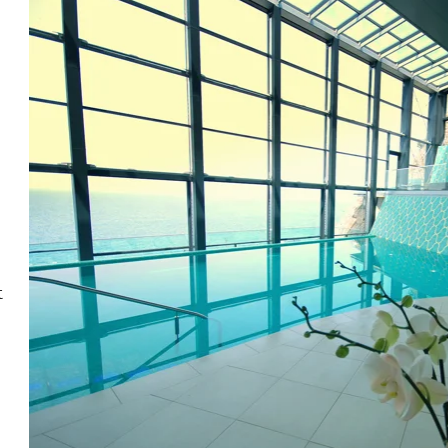
»Mlado morje« v
Morskem vodnem
parku Termaris
t
Še posebej pristna morska izkušnja je kopanje v
Morskem vodnem parku Termaris, v katerem bazene
polni t. i. »mlado morje«, ki vsebuje še več različnih
pritokov z dodatnimi minerali. Morska voda
blagodejno vpliva na naše počutje, saj vsebuje natrij,
magnezij, kalij, kalcij, silicij in številne druge
pomembne elemente. Natrijev klorid odstranjuje