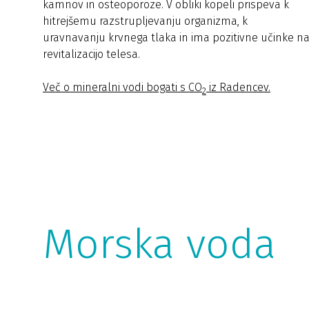
kamnov in osteoporoze. V obliki kopeli prispeva k
hitrejšemu razstrupljevanju organizma, k
uravnavanju krvnega tlaka in ima pozitivne učinke n
revitalizacijo telesa.
Več o mineralni vodi bogati s CO
iz Radencev.
2
Morska voda