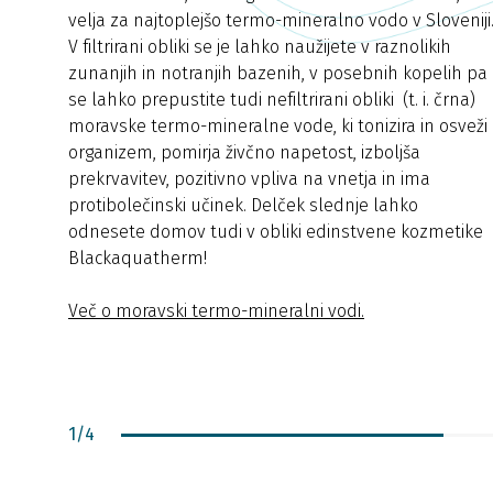
velja za najtoplejšo termo-mineralno vodo v Sloveniji
V filtrirani obliki se je lahko naužijete v raznolikih
zunanjih in notranjih bazenih, v posebnih kopelih pa
se lahko prepustite tudi nefiltrirani obliki (t. i. črna)
moravske termo-mineralne vode, ki tonizira in osveži
organizem, pomirja živčno napetost, izboljša
prekrvavitev, pozitivno vpliva na vnetja in ima
protibolečinski učinek. Delček slednje lahko
odnesete domov tudi v obliki edinstvene kozmetike
Blackaquatherm!
Več o moravski termo-mineralni vodi.
1
/
4