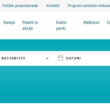
Pošljite povpraševanje
Kontakti
Program zvestobe Ambas
Kampi
Paketi in
Vodni
Wellness
Z
akcije
parki
NASTANITEV
DATUMI