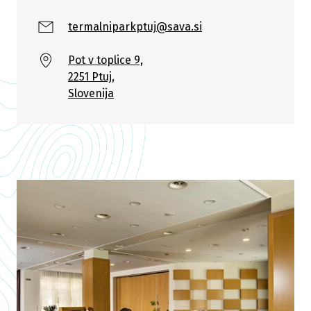
termalniparkptuj@sava.si
Pot v toplice 9,
2251 Ptuj,
Slovenija