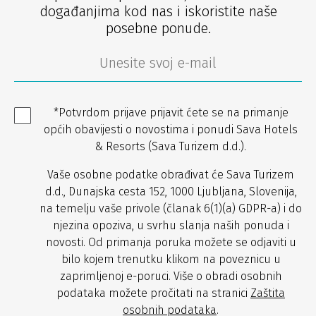
događanjima kod nas i iskoristite naše
posebne ponude.
*Potvrdom prijave prijavit ćete se na primanje
općih obavijesti o novostima i ponudi Sava Hotels
& Resorts (Sava Turizem d.d.).
Vaše osobne podatke obrađivat će Sava Turizem
d.d., Dunajska cesta 152, 1000 Ljubljana, Slovenija,
na temelju vaše privole (članak 6(1)(a) GDPR-a) i do
njezina opoziva, u svrhu slanja naših ponuda i
novosti. Od primanja poruka možete se odjaviti u
bilo kojem trenutku klikom na poveznicu u
zaprimljenoj e-poruci. Više o obradi osobnih
podataka možete pročitati na stranici
Zaštita
osobnih podataka
.