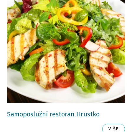
Samoposlužni restoran Hrustko
VIŠE