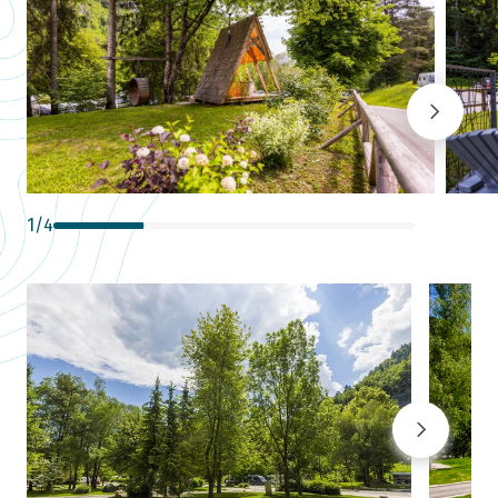
1
/
4