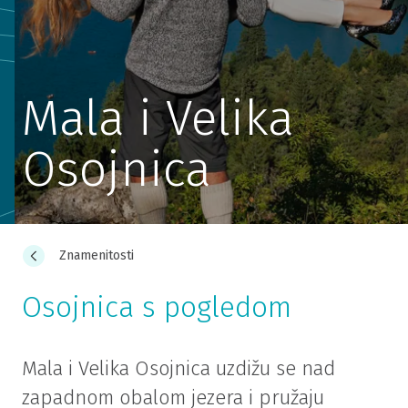
Mala i Velika
Osojnica
Znamenitosti
Osojnica s pogledom
Mala i Velika Osojnica uzdižu se nad
zapadnom obalom jezera i pružaju