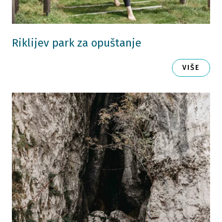
Riklijev park za opuštanje
VIŠE