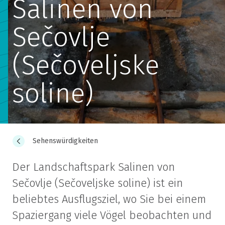
Salinen von
Sečovlje
(Sečoveljske
soline)
Sehenswürdigkeiten
Der Landschaftspark Salinen von
Sečovlje (Sečoveljske soline) ist ein
beliebtes Ausflugsziel, wo Sie bei einem
Spaziergang viele Vögel beobachten und