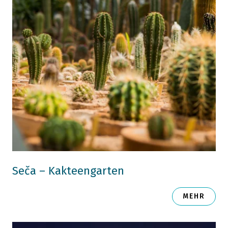
Seča – Kakteengarten
MEHR